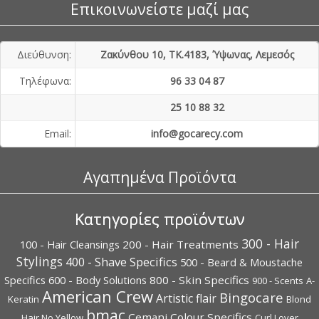
Επικοινωνείστε μαζί μας
Διεύθυνση:
Ζακύνθου 10, ΤΚ.4183, Ύψωνας, Λεμεσός
Τηλέφωνα:
96 33 04 87
25 10 88 32
Εmail:
info@gocarecy.com
Αγαπημένα Προϊόντα
Κατηγορίες προϊόντων
300 - Hair
100 - Hair Cleansings
200 - Hair Treatments
Stylings
400 - Shave Specifics
500 - Beard & Moustache
Specifics
600 - Body Solutions
800 - Skin Specifics
900 - Scents
A-
American Crew
Bingocare
Artistic flair
Keratin
Blond
bmac
Cemani
Colour Specifics
Hair No Yellow
Curl Lover