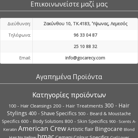
Επικοινωνείστε μαζί μας
Διεύθυνση:
Ζακύνθου 10, ΤΚ.4183, Ύψωνας, Λεμεσός
Τηλέφωνα:
96 33 04 87
25 10 88 32
Εmail:
info@gocarecy.com
Αγαπημένα Προϊόντα
Κατηγορίες προϊόντων
300 - Hair
100 - Hair Cleansings
200 - Hair Treatments
Stylings
400 - Shave Specifics
500 - Beard & Moustache
Specifics
600 - Body Solutions
800 - Skin Specifics
900 - Scents
A-
American Crew
Bingocare
Artistic flair
Keratin
Blond
bmac
Cemani
Colour Specifics
Hair No Yellow
Curl Lover